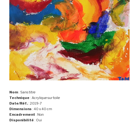
Nom
: Sans titre
Technique
: Acrylique sur toile
Date/Réf.
: 2019-7
Dimensions
: 40 x 40 cm
Encadrement
: Non
Disponibilité
: Oui