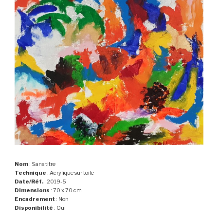
Nom
: Sans titre
Technique
: Acrylique sur toile
Date/Réf.
: 2019-5
Dimensions
: 70 x 70 cm
Encadrement
: Non
Disponibilité
: Oui