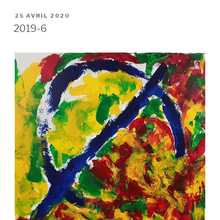
PUBLIÉ
25 AVRIL 2020
LE
2019-6