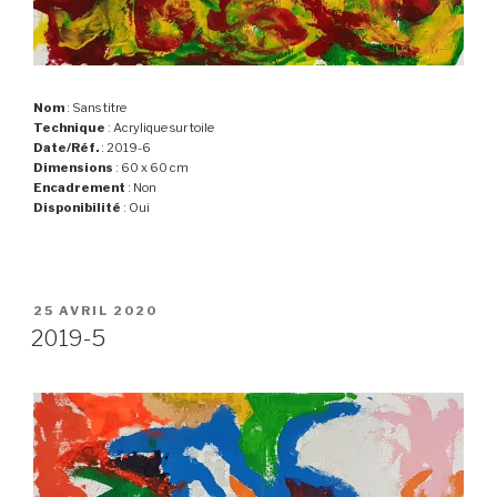
Nom
: Sans titre
Technique
: Acrylique sur toile
Date/Réf.
: 2019-6
Dimensions
: 60 x 60 cm
Encadrement
: Non
Disponibilité
: Oui
PUBLIÉ
25 AVRIL 2020
LE
2019-5