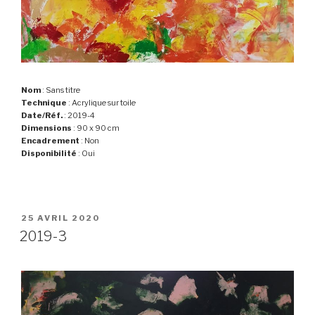
Nom
: Sans titre
Technique
: Acrylique sur toile
Date/Réf.
: 2019-4
Dimensions
: 90 x 90 cm
Encadrement
: Non
Disponibilité
: Oui
PUBLIÉ
25 AVRIL 2020
LE
2019-3