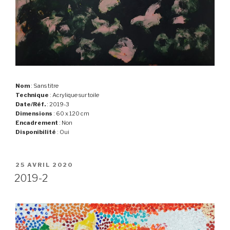
Nom
: Sans titre
Technique
: Acrylique sur toile
Date/Réf.
: 2019-3
Dimensions
: 60 x 120 cm
Encadrement
: Non
Disponibilité
: Oui
PUBLIÉ
25 AVRIL 2020
LE
2019-2