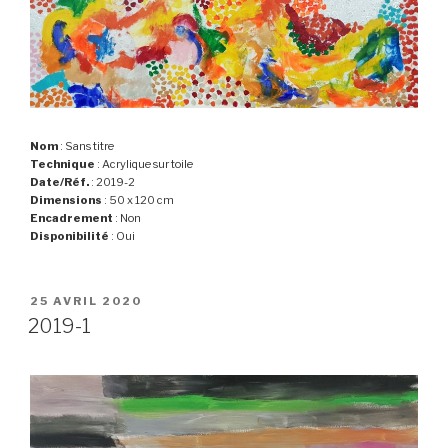
Nom
: Sans titre
Technique
: Acrylique sur toile
Date/Réf.
: 2019-2
Dimensions
: 50 x 120 cm
Encadrement
: Non
Disponibilité
: Oui
PUBLIÉ
25 AVRIL 2020
LE
2019-1