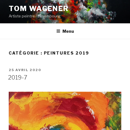
Aller
TOM WAGENER
au
Artiste peintre / Luxembourg
contenu
principal
Menu
CATÉGORIE :
PEINTURES 2019
PUBLIÉ
25 AVRIL 2020
LE
2019-7