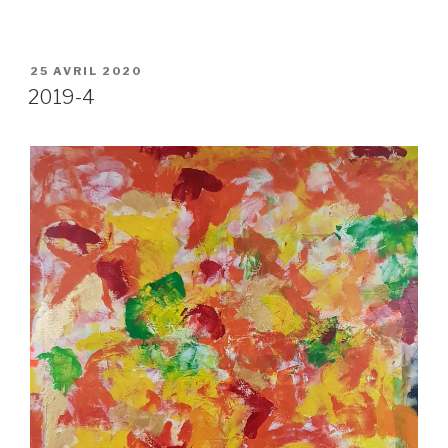
PUBLIÉ
25 AVRIL 2020
LE
2019-4