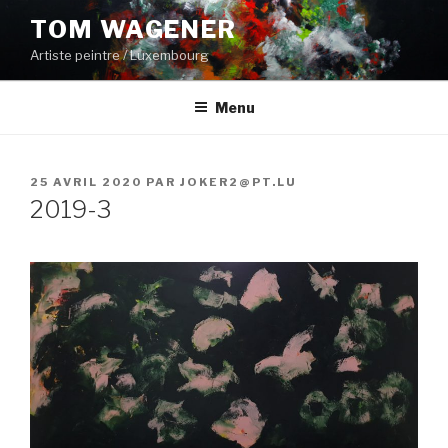
Aller
TOM WAGENER
au
Artiste peintre / Luxembourg
contenu
principal
Menu
PUBLIÉ
25 AVRIL 2020
PAR
JOKER2@PT.LU
LE
2019-3