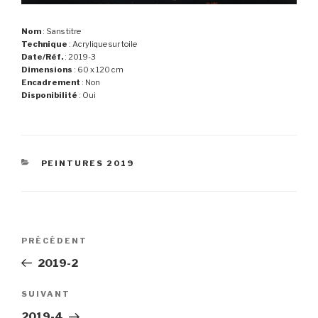
Nom
: Sans titre
Technique
: Acrylique sur toile
Date/Réf.
: 2019-3
Dimensions
: 60 x 120 cm
Encadrement
: Non
Disponibilité
: Oui
CATÉGORIES
PEINTURES 2019
Navigation
Article
PRÉCÉDENT
de
précédent
2019-2
l’article
Article
SUIVANT
suivant
2019-4