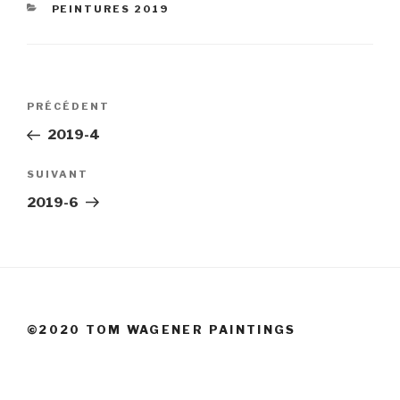
CATÉGORIES
PEINTURES 2019
Navigation
Article
PRÉCÉDENT
de
précédent
2019-4
l’article
Article
SUIVANT
suivant
2019-6
©2020 TOM WAGENER PAINTINGS