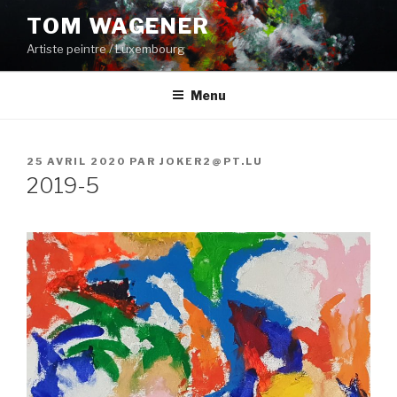
Aller
TOM WAGENER
au
Artiste peintre / Luxembourg
contenu
principal
Menu
PUBLIÉ
25 AVRIL 2020
PAR
JOKER2@PT.LU
LE
2019-5