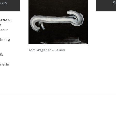
nous
S
ation :
s
sseur
mbourg
Tom Wagener – Le lien
65
er.lu