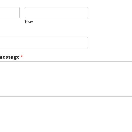
Nom
 message
*