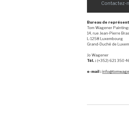
Contactez-
Bureau de représent
Tom Wagener Painting
14, rue Jean-Pierre Bra
L-1258 Luxembourg
Grand-Duché de Luxe
Jo Wagener
Tél. :
(+352) 621 350 4
e-mail :
info@tomwagen