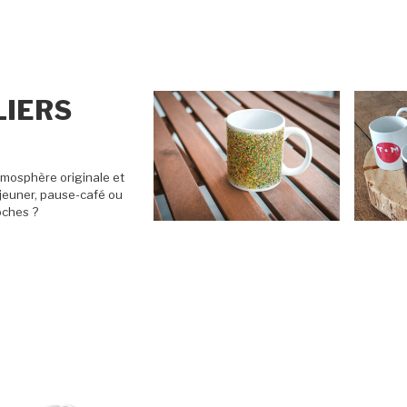
LIERS
tmosphère originale et
éjeuner, pause-café ou
roches ?