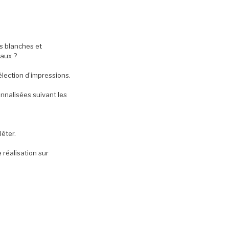
s blanches et
eaux ?
élection d’impressions.
nnalisées suivant les
éter.
réalisation sur