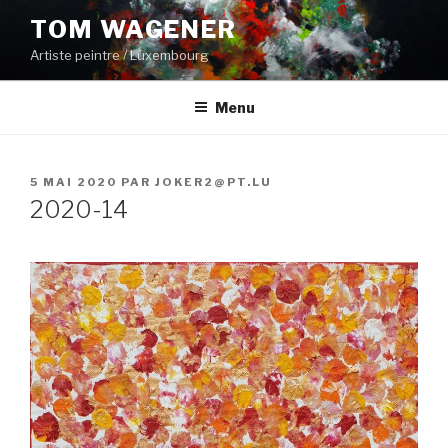
Aller
TOM WAGENER
au
Artiste peintre / Luxembourg
contenu
principal
Menu
PUBLIÉ
5 MAI 2020
PAR
JOKER2@PT.LU
LE
2020-14