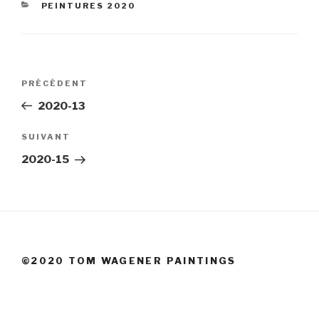
CATÉGORIES
PEINTURES 2020
Navigation
Article
PRÉCÉDENT
de
précédent
2020-13
l’article
Article
SUIVANT
suivant
2020-15
©2020 TOM WAGENER PAINTINGS