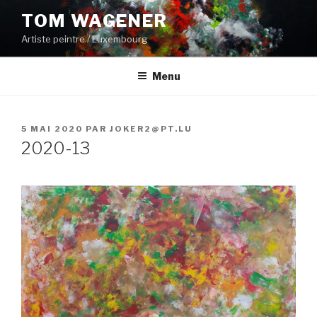
Aller
TOM WAGENER
au
Artiste peintre / Luxembourg
contenu
principal
Menu
PUBLIÉ
5 MAI 2020
PAR
JOKER2@PT.LU
LE
2020-13