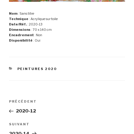
Nom
: Sans titre
Technique
: Acrylique sur toile
Date/Réf.
: 2020-13
Dimensions
: 70 x 140 cm
Encadrement
: Non
Disponibilité
: Oui
CATÉGORIES
PEINTURES 2020
Navigation
Article
PRÉCÉDENT
de
précédent
2020-12
l’article
Article
SUIVANT
suivant
2020-14