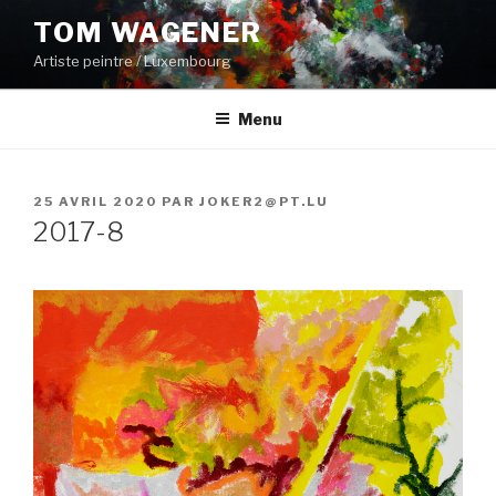
Aller
TOM WAGENER
au
Artiste peintre / Luxembourg
contenu
principal
Menu
PUBLIÉ
25 AVRIL 2020
PAR
JOKER2@PT.LU
LE
2017-8