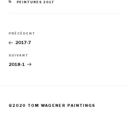
CATÉGORIES
PEINTURES 2017
Navigation
Article
PRÉCÉDENT
de
précédent
2017-7
l’article
Article
SUIVANT
suivant
2018-1
©2020 TOM WAGENER PAINTINGS