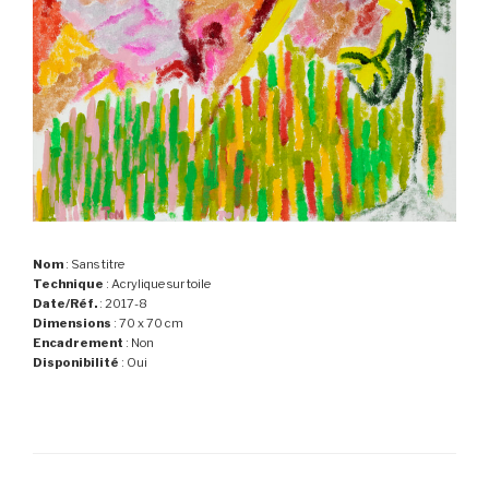
Nom
: Sans titre
Technique
: Acrylique sur toile
Date/Réf.
: 2017-8
Dimensions
: 70 x 70 cm
Encadrement
: Non
Disponibilité
: Oui