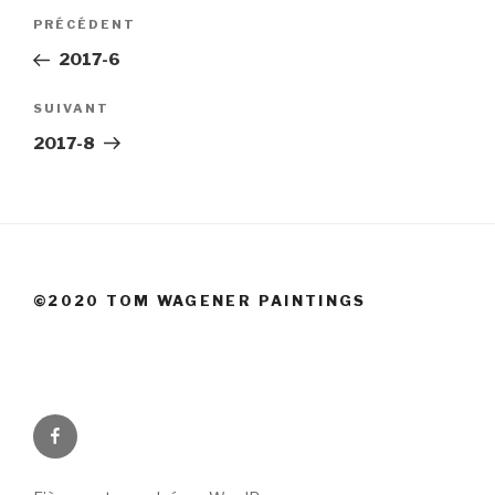
Navigation
Article
PRÉCÉDENT
de
précédent
2017-6
l’article
Article
SUIVANT
suivant
2017-8
©2020 TOM WAGENER PAINTINGS
Facebook