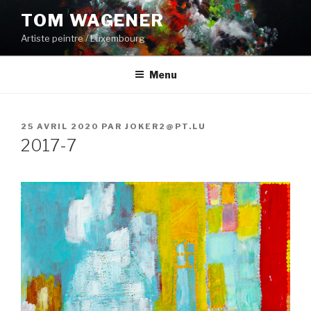
Aller
TOM WAGENER
au
Artiste peintre / Luxembourg
contenu
principal
Menu
PUBLIÉ
25 AVRIL 2020
PAR
JOKER2@PT.LU
LE
2017-7