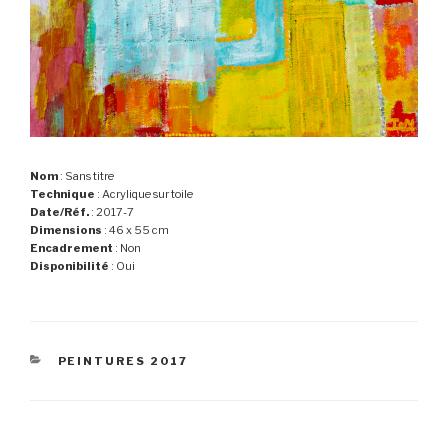
Nom
: Sans titre
Technique
: Acrylique sur toile
Date/Réf.
: 2017-7
Dimensions
: 46 x 55 cm
Encadrement
: Non
Disponibilité
: Oui
CATÉGORIES
PEINTURES 2017