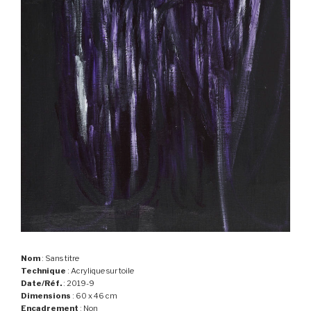
Nom
: Sans titre
Technique
: Acrylique sur toile
Date/Réf.
: 2019-9
Dimensions
: 60 x 46 cm
Encadrement
: Non