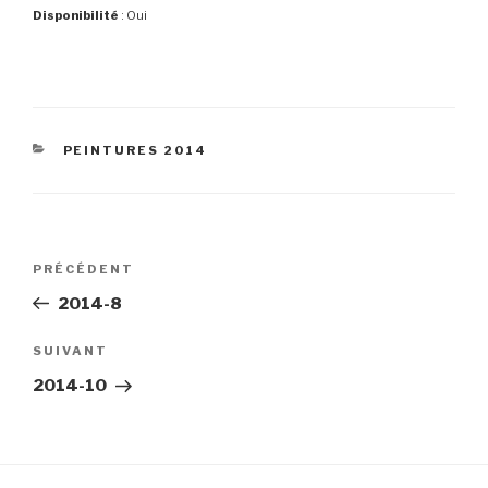
Disponibilité
: Oui
CATÉGORIES
PEINTURES 2014
Navigation
Article
PRÉCÉDENT
de
précédent
2014-8
l’article
Article
SUIVANT
suivant
2014-10