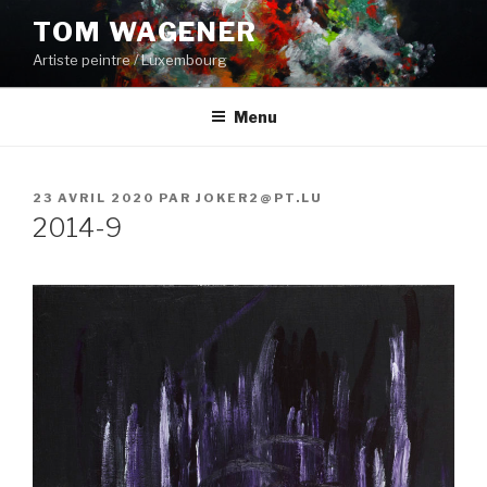
Aller
TOM WAGENER
au
Artiste peintre / Luxembourg
contenu
principal
Menu
PUBLIÉ
23 AVRIL 2020
PAR
JOKER2@PT.LU
LE
2014-9