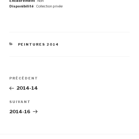
Encadrement
: Non
Disponibilité
: Collection privée
CATÉGORIES
PEINTURES 2014
Navigation
Article
PRÉCÉDENT
de
précédent
2014-14
l’article
Article
SUIVANT
suivant
2014-16