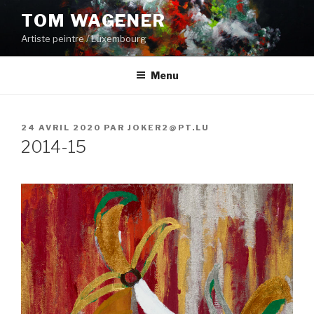
Aller
TOM WAGENER
au
Artiste peintre / Luxembourg
contenu
principal
Menu
PUBLIÉ
24 AVRIL 2020
PAR
JOKER2@PT.LU
LE
2014-15