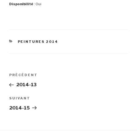
Disponibilité
: Oui
CATÉGORIES
PEINTURES 2014
Navigation
Article
PRÉCÉDENT
de
précédent
2014-13
l’article
Article
SUIVANT
suivant
2014-15