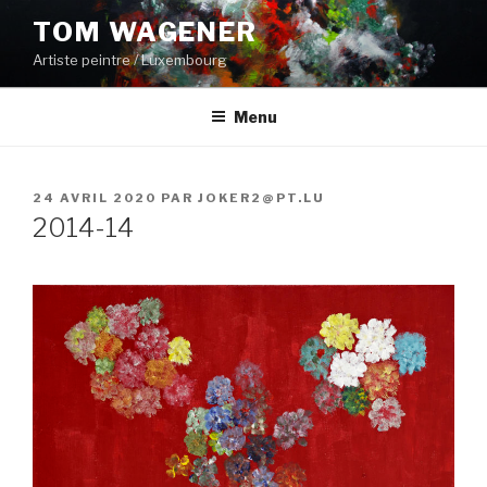
Aller
TOM WAGENER
au
Artiste peintre / Luxembourg
contenu
principal
Menu
PUBLIÉ
24 AVRIL 2020
PAR
JOKER2@PT.LU
LE
2014-14