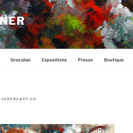
NER
Gros plan
Expositions
Presse
Boutique
R
JOKER2@PT.LU