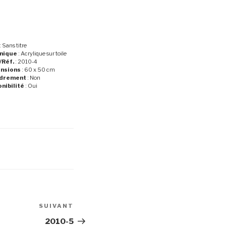
: Sans titre
nique
: Acrylique sur toile
/Réf.
: 2010-4
nsions
: 60 x 50 cm
drement
: Non
nibilité
: Oui
SUIVANT
Article
suivant
2010-5