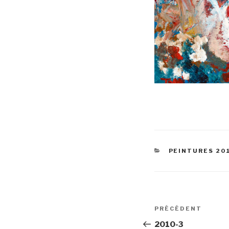
CATÉGORIES
PEINTURES 20
Navigation
Article
PRÉCÉDENT
de
précédent
2010-3