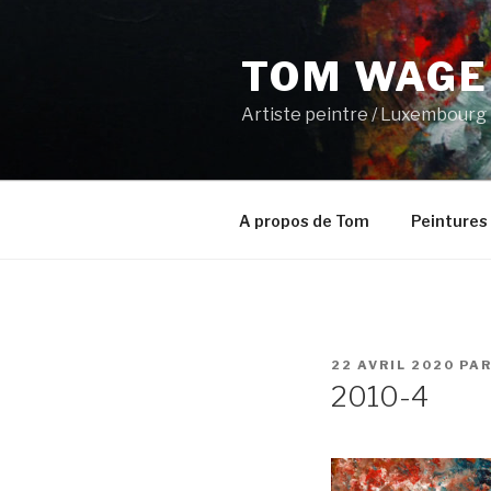
Aller
au
TOM WAGE
contenu
principal
Artiste peintre / Luxembourg
A propos de Tom
Peintures
PUBLIÉ
22 AVRIL 2020
PA
LE
2010-4