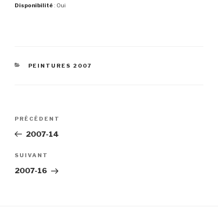
Disponibilité
: Oui
CATÉGORIES
PEINTURES 2007
Navigation
Article
PRÉCÉDENT
de
précédent
2007-14
l’article
Article
SUIVANT
suivant
2007-16