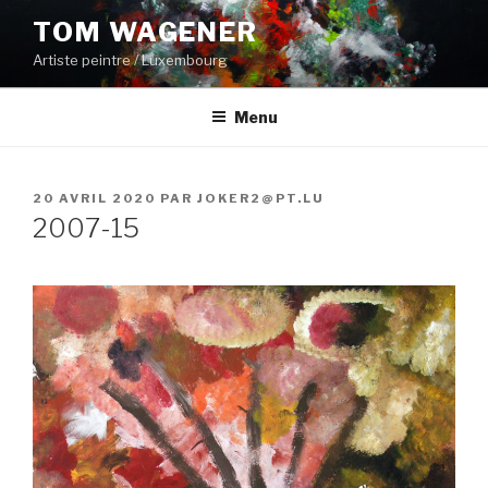
Aller
TOM WAGENER
au
Artiste peintre / Luxembourg
contenu
principal
Menu
PUBLIÉ
20 AVRIL 2020
PAR
JOKER2@PT.LU
LE
2007-15