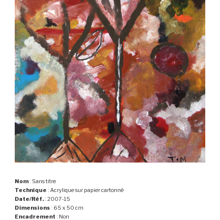
Nom
: Sans titre
Technique
: Acrylique sur papier cartonné
Date/Réf.
: 2007-15
Dimensions
: 65 x 50 cm
Encadrement
: Non