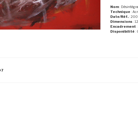
Nom
: Désintégr
Technique
: Acr
Date/Réf.
: 200
Dimensions
: 1
Encadrement
:
Disponibilité
: 
07