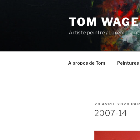
Aller
au
TOM WAGE
contenu
principal
Artiste peintre / Luxembourg
A propos de Tom
Peintures
PUBLIÉ
20 AVRIL 2020
PA
LE
2007-14