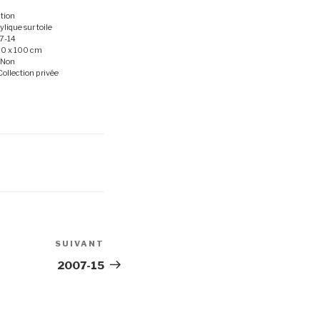
ation
ylique sur toile
7-14
20 x 100 cm
 Non
Collection privée
SUIVANT
Article
suivant
2007-15