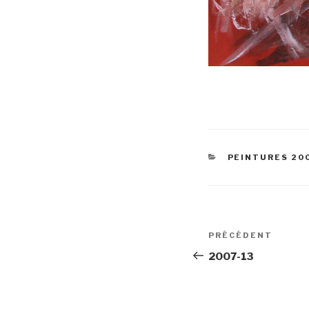
CATÉGORIES
PEINTURES 20
Navigation
Article
PRÉCÉDENT
de
précédent
2007-13
l’article