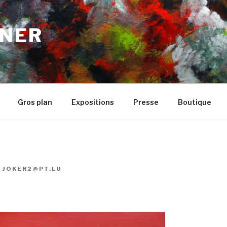
NER
Gros plan
Expositions
Presse
Boutique
R
JOKER2@PT.LU