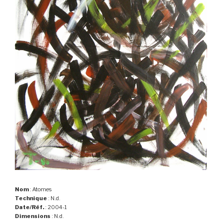
Nom
: Atomes
Technique
: N.d.
Date/Réf.
: 2004-1
Dimensions
: N.d.