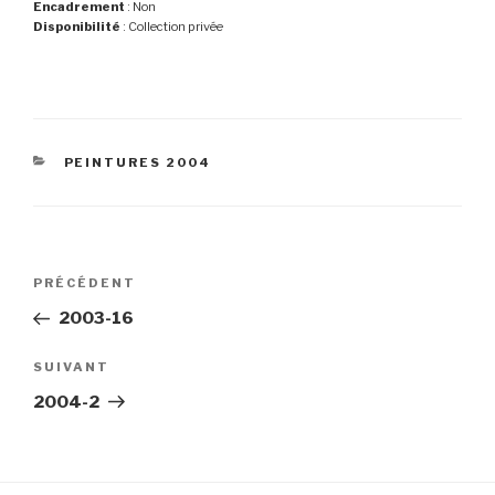
Encadrement
: Non
Disponibilité
: Collection privée
CATÉGORIES
PEINTURES 2004
Navigation
Article
PRÉCÉDENT
de
précédent
2003-16
l’article
Article
SUIVANT
suivant
2004-2