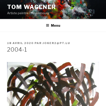
Aller
TOM WAGENER
au
Artiste peintre / Luxembourg
contenu
principal
Menu
PUBLIÉ
18 AVRIL 2020
PAR
JOKER2@PT.LU
LE
2004-1