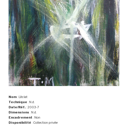
Nom
: L’éclat
Technique
: N.d.
Date/Réf.
: 2003-7
Dimensions
: N.d.
Encadrement
: Non
Disponibilité
: Collection privée