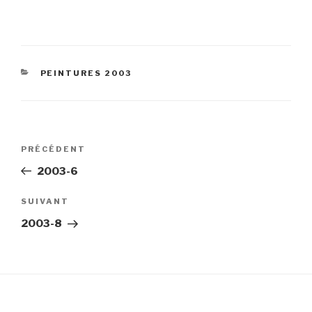
CATÉGORIES
PEINTURES 2003
Navigation
Article
PRÉCÉDENT
de
précédent
2003-6
l’article
Article
SUIVANT
suivant
2003-8