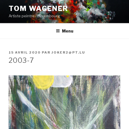
Aller
TOM WAGENER
au
Artiste peintre / Luxembourg
contenu
principal
Menu
PUBLIÉ
15 AVRIL 2020
PAR
JOKER2@PT.LU
LE
2003-7