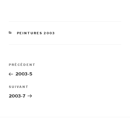
CATÉGORIES
PEINTURES 2003
Navigation
Article
PRÉCÉDENT
de
précédent
2003-5
l’article
Article
SUIVANT
suivant
2003-7