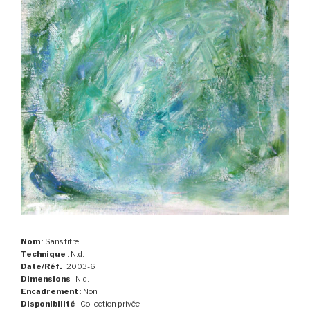
Nom
: Sans titre
Technique
: N.d.
Date/Réf.
: 2003-6
Dimensions
: N.d.
Encadrement
: Non
Disponibilité
: Collection privée