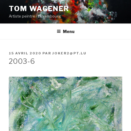
Aller
TOM WAGENER
au
Artiste peintre / Luxembourg
contenu
principal
Menu
PUBLIÉ
15 AVRIL 2020
PAR
JOKER2@PT.LU
LE
2003-6