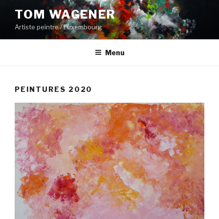
Aller
TOM WAGENER
au
Artiste peintre / Luxembourg
contenu
principal
Menu
PEINTURES 2020