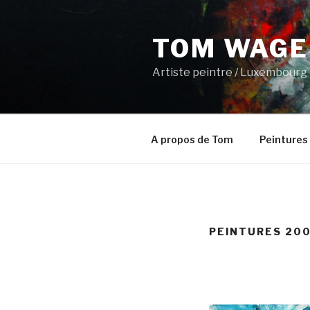
Aller
au
TOM WAGE
contenu
principal
Artiste peintre / Luxembourg
A propos de Tom
Peintures
PEINTURES 20