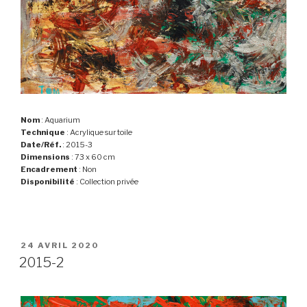
Nom
: Aquarium
Technique
: Acrylique sur toile
Date/Réf.
: 2015-3
Dimensions
: 73 x 60 cm
Encadrement
: Non
Disponibilité
: Collection privée
PUBLIÉ
24 AVRIL 2020
LE
2015-2