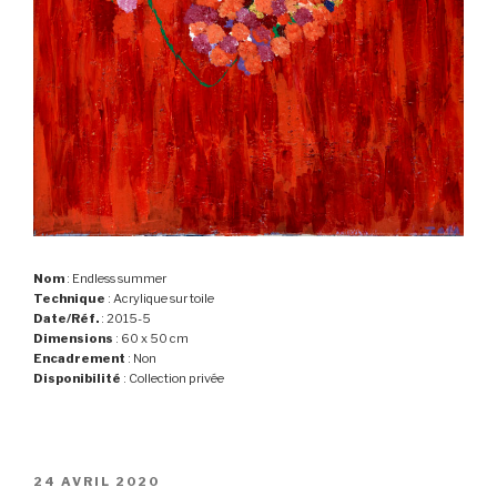
Nom
: Endless summer
Technique
: Acrylique sur toile
Date/Réf.
: 2015-5
Dimensions
: 60 x 50 cm
Encadrement
: Non
Disponibilité
: Collection privée
PUBLIÉ
24 AVRIL 2020