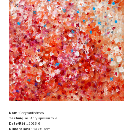
Nom
: Chrysanthèmes
Technique
: Acrylique sur toile
Date/Réf.
: 2015-6
Dimensions
: 80 x 60 cm