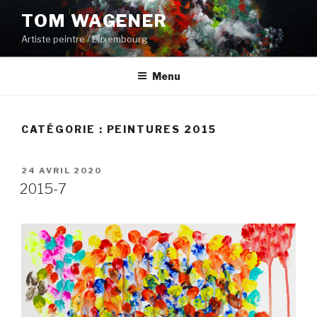
Aller
TOM WAGENER
au
Artiste peintre / Luxembourg
contenu
principal
Menu
CATÉGORIE :
PEINTURES 2015
PUBLIÉ
24 AVRIL 2020
LE
2015-7