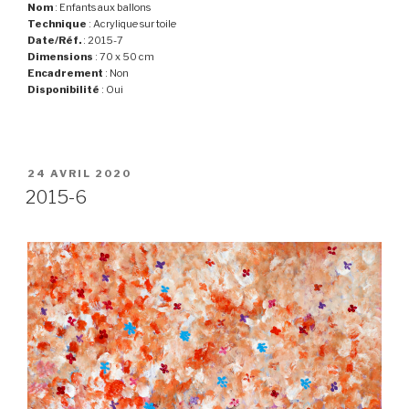
Nom
: Enfants aux ballons
Technique
: Acrylique sur toile
Date/Réf.
: 2015-7
Dimensions
: 70 x 50 cm
Encadrement
: Non
Disponibilité
: Oui
PUBLIÉ
24 AVRIL 2020
LE
2015-6