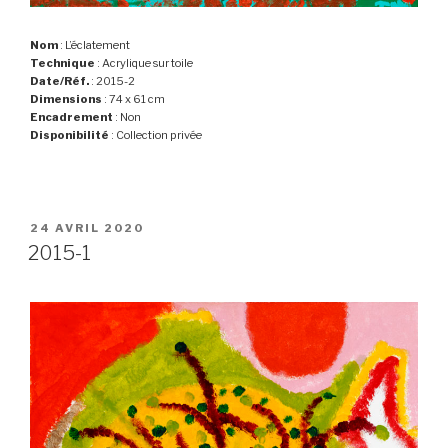
Nom
: L’éclatement
Technique
: Acrylique sur toile
Date/Réf.
: 2015-2
Dimensions
: 74 x 61 cm
Encadrement
: Non
Disponibilité
: Collection privée
PUBLIÉ
24 AVRIL 2020
LE
2015-1