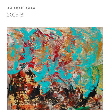
PUBLIÉ
24 AVRIL 2020
LE
2015-3