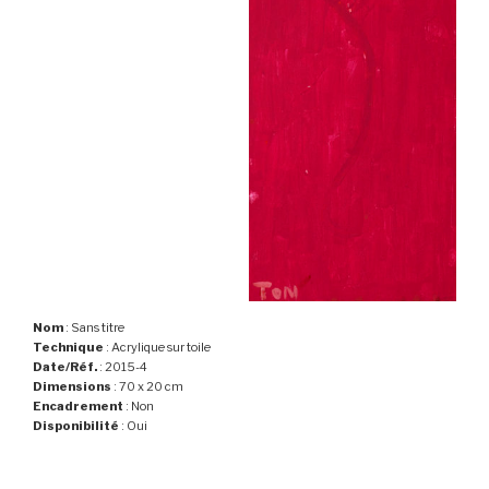
Nom
: Sans titre
Technique
: Acrylique sur toile
Date/Réf.
: 2015-4
Dimensions
: 70 x 20 cm
Encadrement
: Non
Disponibilité
: Oui