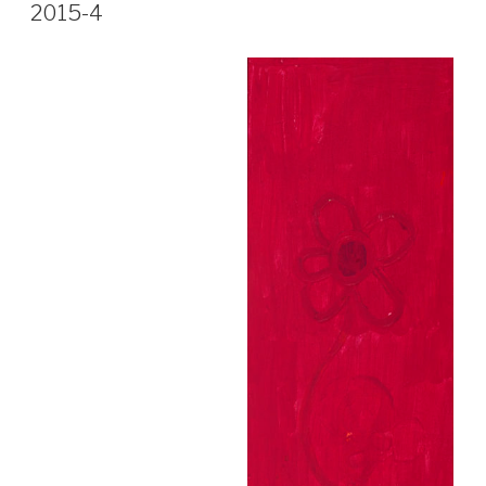
LE
2015-4