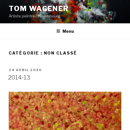
Aller
TOM WAGENER
au
Artiste peintre / Luxembourg
contenu
principal
Menu
CATÉGORIE :
NON CLASSÉ
PUBLIÉ
24 AVRIL 2020
LE
2014-13