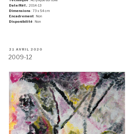
Technique
: Acrylique sur toile
Date/Réf.
: 2014-13
Dimensions
: 73 x 54 cm
Encadrement
: Non
Disponibilité
: Non
PUBLIÉ
21 AVRIL 2020
LE
2009-12