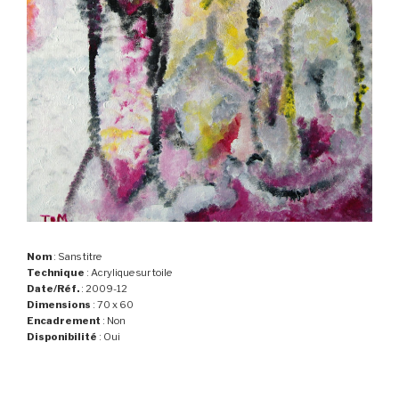
Nom
: Sans titre
Technique
: Acrylique sur toile
Date/Réf.
: 2009-12
Dimensions
: 70 x 60
Encadrement
: Non
Disponibilité
: Oui