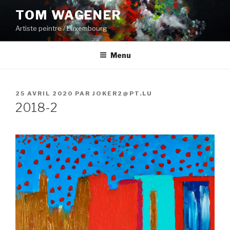
Aller
TOM WAGENER
au
Artiste peintre / Luxembourg
contenu
principal
Menu
PUBLIÉ
25 AVRIL 2020
PAR
JOKER2@PT.LU
LE
2018-2