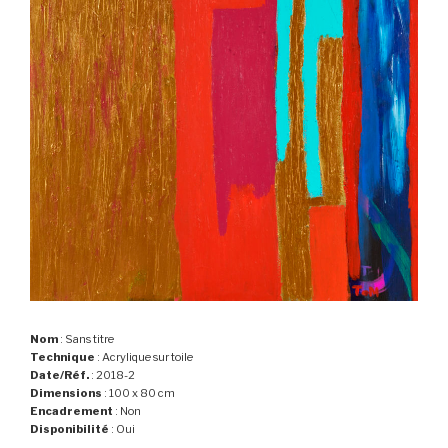
Nom
: Sans titre
Technique
: Acrylique sur toile
Date/Réf.
: 2018-2
Dimensions
: 100 x 80 cm
Encadrement
: Non
Disponibilité
: Oui