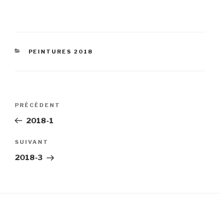
CATÉGORIES
PEINTURES 2018
Navigation
Article
PRÉCÉDENT
de
précédent
2018-1
l’article
Article
SUIVANT
suivant
2018-3