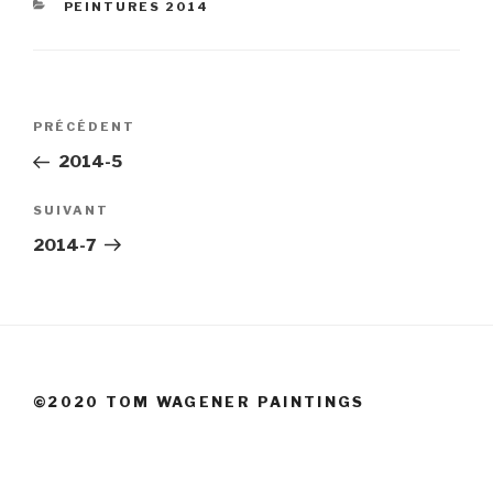
CATÉGORIES
PEINTURES 2014
Navigation
Article
PRÉCÉDENT
de
précédent
2014-5
l’article
Article
SUIVANT
suivant
2014-7
©2020 TOM WAGENER PAINTINGS