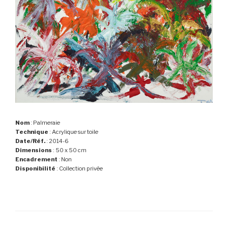
Nom
: Palmeraie
Technique
: Acrylique sur toile
Date/Réf.
: 2014-6
Dimensions
: 50 x 50 cm
Encadrement
: Non
Disponibilité
: Collection privée