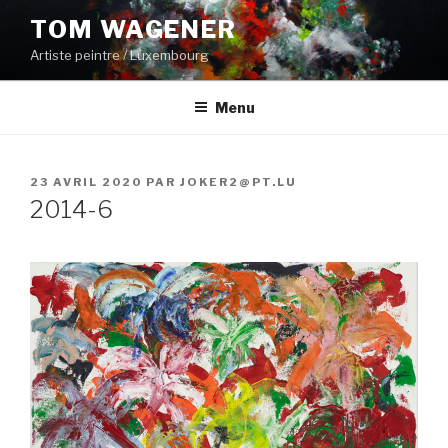
Aller
TOM WAGENER
au
Artiste peintre / Luxembourg
contenu
principal
Menu
PUBLIÉ
23 AVRIL 2020
PAR
JOKER2@PT.LU
LE
2014-6