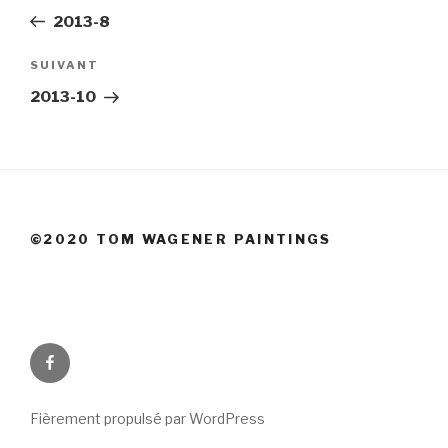
de
précédent
2013-8
l’article
Article
SUIVANT
suivant
2013-10
©2020 TOM WAGENER PAINTINGS
Facebook
Fièrement propulsé par WordPress