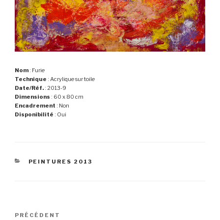
Nom
: Furie
Technique
: Acrylique sur toile
Date/Réf.
: 2013-9
Dimensions
: 60 x 80 cm
Encadrement
: Non
Disponibilité
: Oui
CATÉGORIES
PEINTURES 2013
Navigation
Article
PRÉCÉDENT