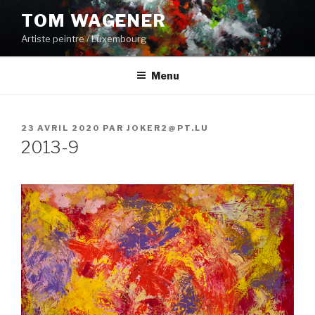
Aller
TOM WAGENER
au
Artiste peintre / Luxembourg
contenu
principal
Menu
PUBLIÉ
23 AVRIL 2020
PAR
JOKER2@PT.LU
LE
2013-9