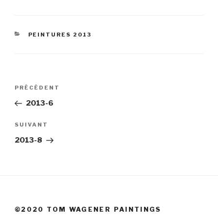
CATÉGORIES
PEINTURES 2013
Navigation
Article
PRÉCÉDENT
de
précédent
2013-6
l’article
Article
SUIVANT
suivant
2013-8
©2020 TOM WAGENER PAINTINGS