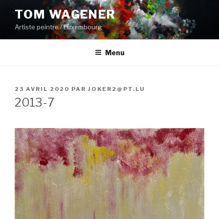
Aller
TOM WAGENER
au
Artiste peintre / Luxembourg
contenu
principal
Menu
PUBLIÉ
23 AVRIL 2020
PAR
JOKER2@PT.LU
LE
2013-7