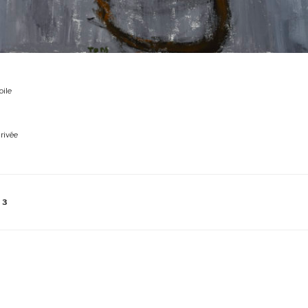
oile
privée
13