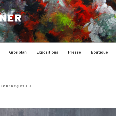
NER
Gros plan
Expositions
Presse
Boutique
R
JOKER2@PT.LU