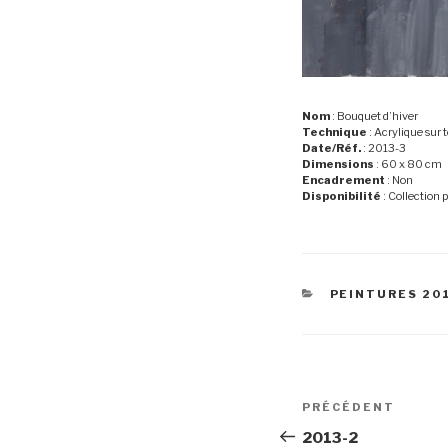
Nom
: Bouquet d’hiver
Technique
: Acrylique sur t
Date/Réf.
: 2013-3
Dimensions
: 60 x 80 cm
Encadrement
: Non
Disponibilité
: Collection 
CATÉGORIES
PEINTURES 20
Navigation
Article
PRÉCÉDENT
de
précédent
2013-2