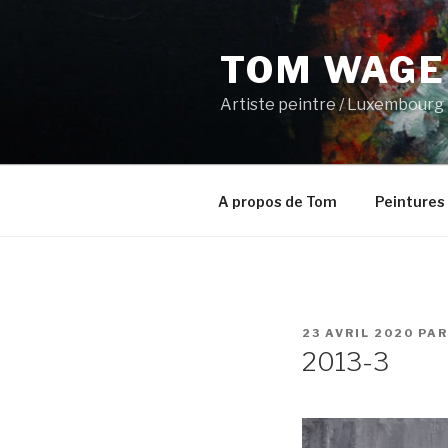
Aller
au
TOM WAGE
contenu
principal
Artiste peintre / Luxembourg
A propos de Tom
Peintures
PUBLIÉ
23 AVRIL 2020
PA
LE
2013-3