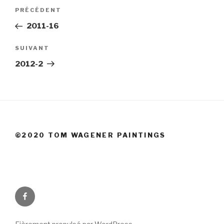
Navigation
Article
PRÉCÉDENT
de
précédent
2011-16
l’article
Article
SUIVANT
suivant
2012-2
©2020 TOM WAGENER PAINTINGS
Facebook