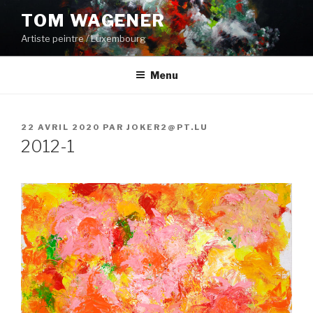
Aller
TOM WAGENER
au
Artiste peintre / Luxembourg
contenu
principal
Menu
PUBLIÉ
22 AVRIL 2020
PAR
JOKER2@PT.LU
LE
2012-1