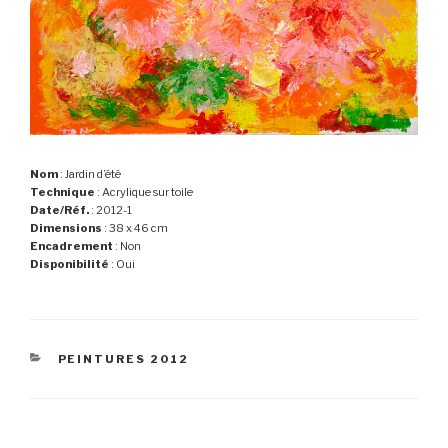
Nom
: Jardin d’été
Technique
: Acrylique sur toile
Date/Réf.
: 2012-1
Dimensions
: 38 x 46 cm
Encadrement
: Non
Disponibilité
: Oui
CATÉGORIES
PEINTURES 2012