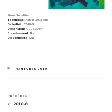
Nom
: Sans titre
Technique
: Acrylique sur toile
Date/Réf.
: 2010-9
Dimensions
: 100 x 30 cm
Encadrement
: Non
Disponibilité
: Oui
CATÉGORIES
PEINTURES 2010
Navigation
Article
PRÉCÉDENT
de
précédent
2010-8
l’article