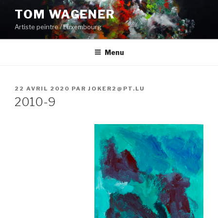
Aller
TOM WAGENER
au
Artiste peintre / Luxembourg
contenu
principal
Menu
PUBLIÉ
22 AVRIL 2020
PAR
JOKER2@PT.LU
LE
2010-9