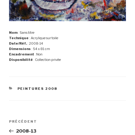
Nom
: Sans titre
Technique
: Acrylique sur toile
Date/Réf.
: 2008-14
Dimensions
: 54 x 81 cm
Encadrement
: Non
Disponibilité
: Collection privée
CATÉGORIES
PEINTURES 2008
Navigation
Article
PRÉCÉDENT
de
précédent
2008-13
l’article