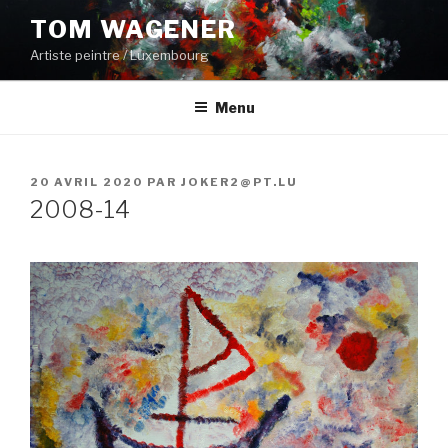
Aller
TOM WAGENER
au
Artiste peintre / Luxembourg
contenu
principal
Menu
PUBLIÉ
20 AVRIL 2020
PAR
JOKER2@PT.LU
LE
2008-14