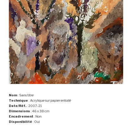
Nom
: Sans titre
Technique
: Acrylique sur papier entoilé
Date/Réf.
: 2007-21
Dimensions
: 46 x 38 cm
Encadrement
: Non
Disponibilité
: Oui