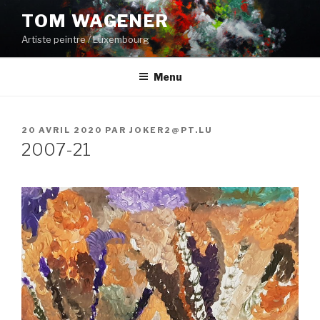
Aller
TOM WAGENER
au
Artiste peintre / Luxembourg
contenu
principal
Menu
PUBLIÉ
20 AVRIL 2020
PAR
JOKER2@PT.LU
LE
2007-21