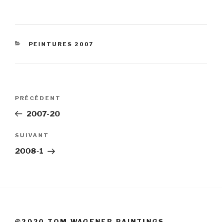
CATÉGORIES
PEINTURES 2007
Navigation
Article
PRÉCÉDENT
de
précédent
2007-20
l’article
Article
SUIVANT
suivant
2008-1
©2020 TOM WAGENER PAINTINGS