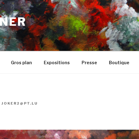
NER
Gros plan
Expositions
Presse
Boutique
R
JOKER2@PT.LU