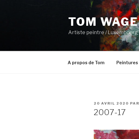
Aller
au
TOM WAGE
contenu
principal
Artiste peintre / Luxembourg
A propos de Tom
Peintures
PUBLIÉ
20 AVRIL 2020
PA
LE
2007-17