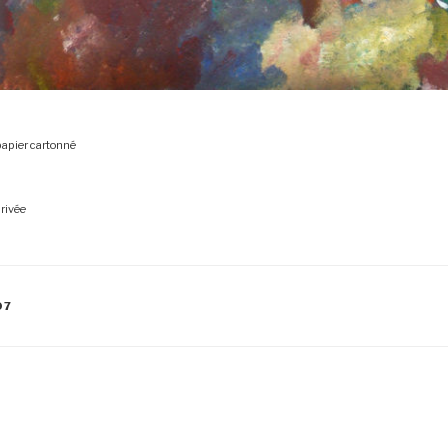
 papier cartonné
privée
07