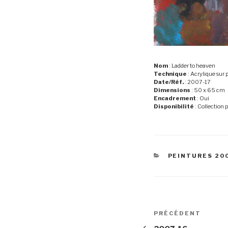
Nom
: Ladder to heaven
Technique
: Acrylique sur
Date/Réf.
: 2007-17
Dimensions
: 50 x 65 cm
Encadrement
: Oui
Disponibilité
: Collection 
CATÉGORIES
PEINTURES 20
Navigation
Article
PRÉCÉDENT
de
précédent