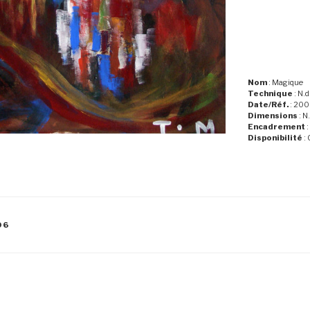
Nom
: Magique
Technique
: N.d
Date/Réf.
: 200
Dimensions
: N.
Encadrement
:
Disponibilité
: 
06