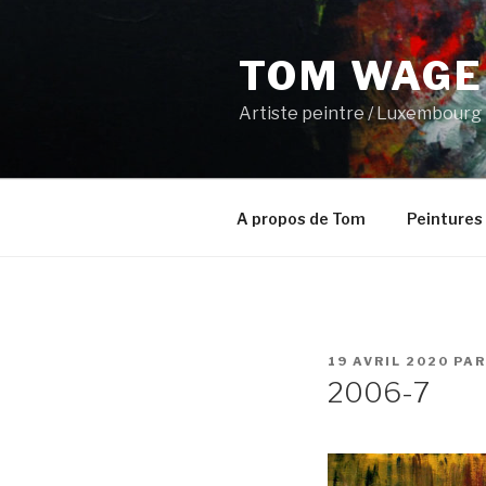
Aller
au
TOM WAGE
contenu
principal
Artiste peintre / Luxembourg
A propos de Tom
Peintures
PUBLIÉ
19 AVRIL 2020
PA
LE
2006-7