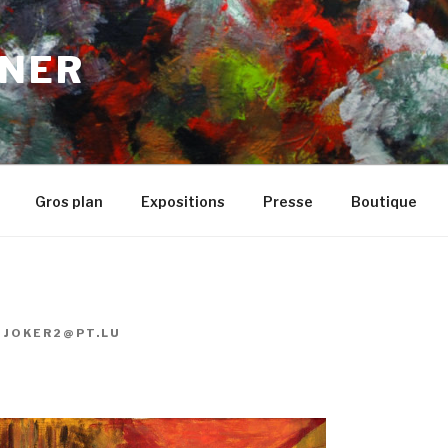
NER
Gros plan
Expositions
Presse
Boutique
R
JOKER2@PT.LU