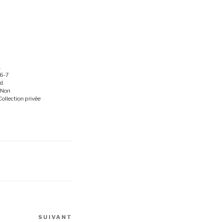
.
6-7
d.
 Non
Collection privée
SUIVANT
Article