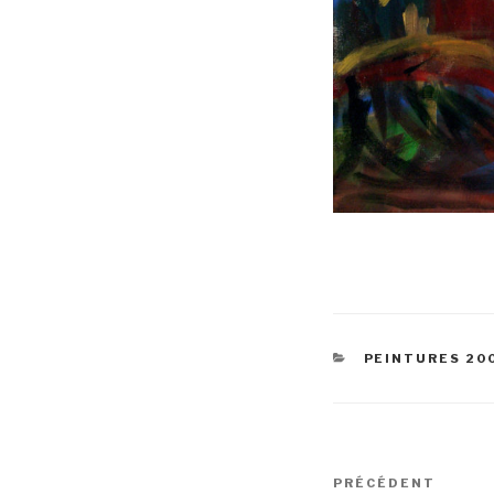
CATÉGORIES
PEINTURES 20
Navigation
Article
PRÉCÉDENT