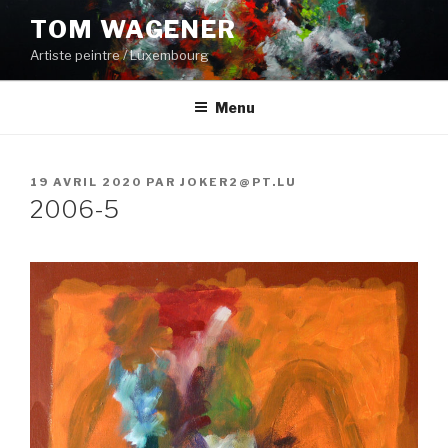
Aller
TOM WAGENER
au
Artiste peintre / Luxembourg
contenu
principal
Menu
PUBLIÉ
19 AVRIL 2020
PAR
JOKER2@PT.LU
LE
2006-5