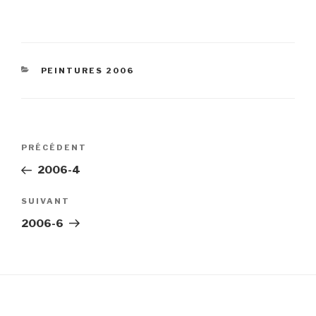
CATÉGORIES
PEINTURES 2006
Navigation
Article
PRÉCÉDENT
de
précédent
2006-4
l’article
Article
SUIVANT
suivant
2006-6