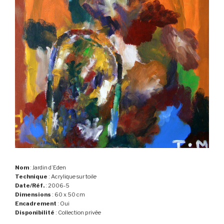
Nom
: Jardin d’Eden
Technique
: Acrylique sur toile
Date/Réf.
: 2006-5
Dimensions
: 60 x 50 cm
Encadrement
: Oui
Disponibilité
: Collection privée