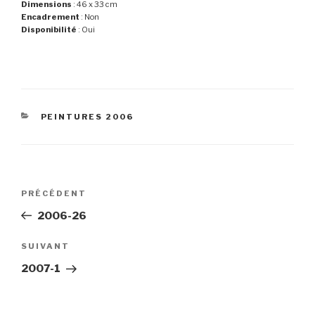
Dimensions
: 46 x 33 cm
Encadrement
: Non
Disponibilité
: Oui
CATÉGORIES
PEINTURES 2006
Navigation
Article
PRÉCÉDENT
de
précédent
2006-26
l’article
Article
SUIVANT
suivant
2007-1