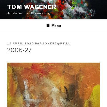
Aller
TOM WAGENER
au
Artiste peintre / Luxembourg
contenu
principal
Menu
PUBLIÉ
19 AVRIL 2020
PAR
JOKER2@PT.LU
LE
2006-27