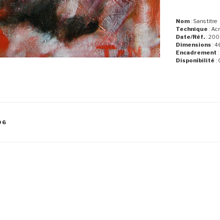
Nom
: Sans titre
Technique
: Acr
Date/Réf.
: 200
Dimensions
: 4
Encadrement
:
Disponibilité
: 
06