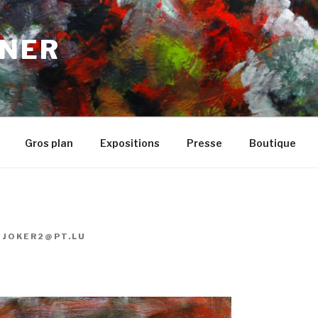
NER
Gros plan
Expositions
Presse
Boutique
R
JOKER2@PT.LU