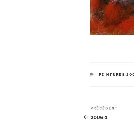
CATÉGORIES
PEINTURES 20
Navigation
Article
PRÉCÉDENT
de
précédent
2006-1
l’article