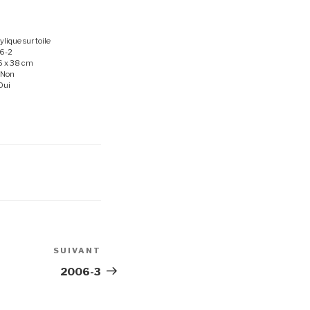
ylique sur toile
6-2
6 x 38 cm
 Non
Oui
SUIVANT
Article
suivant
2006-3