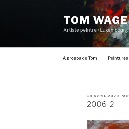
Aller
au
TOM WAGE
contenu
principal
Artiste peintre / Luxembourg
A propos de Tom
Peintures
PUBLIÉ
19 AVRIL 2020
PA
LE
2006-2