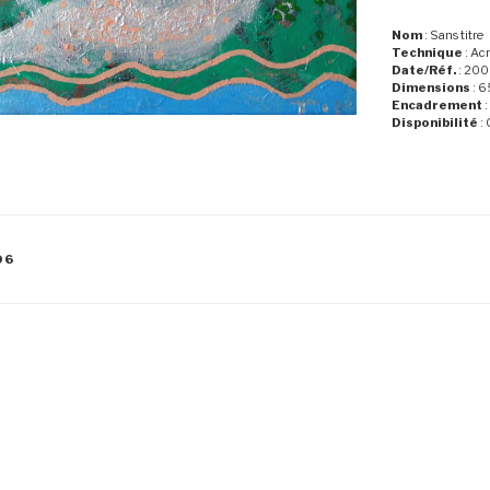
Nom
: Sans titre
Technique
: Acr
Date/Réf.
: 200
Dimensions
: 6
Encadrement
:
Disponibilité
: 
06