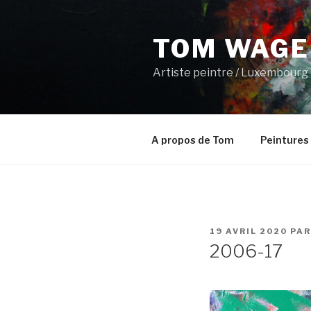
Aller
au
TOM WAGE
contenu
principal
Artiste peintre / Luxembourg
A propos de Tom
Peintures
PUBLIÉ
19 AVRIL 2020
PA
LE
2006-17