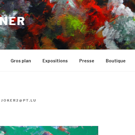
NER
Gros plan
Expositions
Presse
Boutique
R
JOKER2@PT.LU