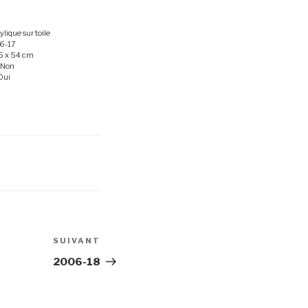
ylique sur toile
6-17
5 x 54 cm
 Non
Oui
SUIVANT
Article
suivant
2006-18