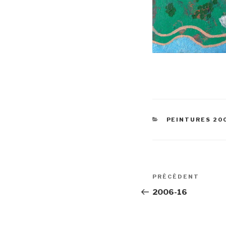
CATÉGORIES
PEINTURES 20
Navigation
Article
PRÉCÉDENT
de
précédent
2006-16
l’article