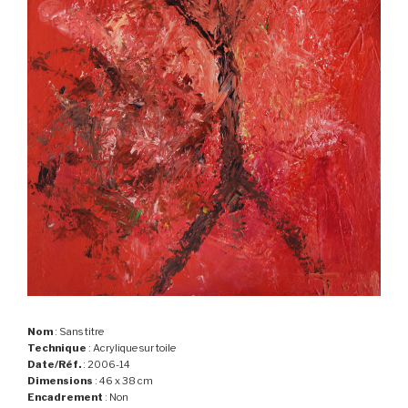
Nom
: Sans titre
Technique
: Acrylique sur toile
Date/Réf.
: 2006-14
Dimensions
: 46 x 38 cm
Encadrement
: Non