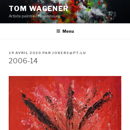
Aller
TOM WAGENER
au
Artiste peintre / Luxembourg
contenu
principal
Menu
PUBLIÉ
19 AVRIL 2020
PAR
JOKER2@PT.LU
LE
2006-14