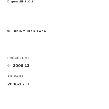
Disponibilité
: Oui
CATÉGORIES
PEINTURES 2006
Navigation
Article
PRÉCÉDENT
de
précédent
2006-13
l’article
Article
SUIVANT
suivant
2006-15