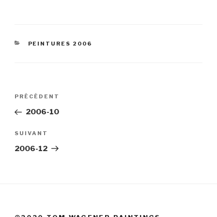
CATÉGORIES
PEINTURES 2006
Navigation
Article
PRÉCÉDENT
de
précédent
2006-10
l’article
Article
SUIVANT
suivant
2006-12