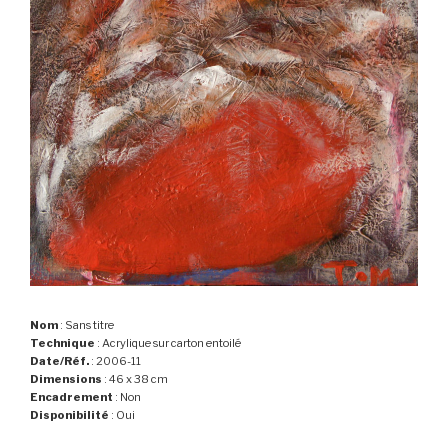
Nom
: Sans titre
Technique
: Acrylique sur carton entoilé
Date/Réf.
: 2006-11
Dimensions
: 46 x 38 cm
Encadrement
: Non
Disponibilité
: Oui