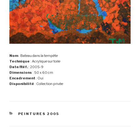
Nom
: Bateau dans la tempête
Technique
: Acrylique sur toile
Date/Réf.
: 2005-9
Dimensions
: 50 x 60 cm
Encadrement
: Oui
Disponibilité
: Collection privée
CATÉGORIES
PEINTURES 2005