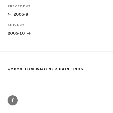
Navigation
Article
PRÉCÉDENT
de
précédent
2005-8
l’article
Article
SUIVANT
suivant
2005-10
©2020 TOM WAGENER PAINTINGS
Facebook