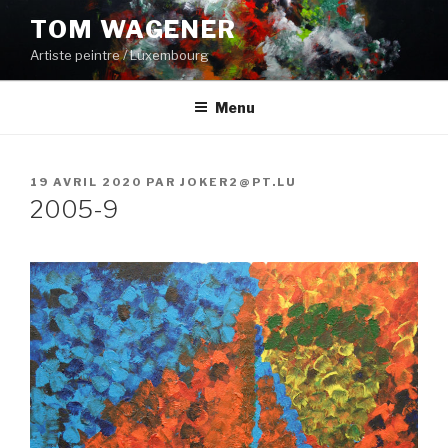
Aller
TOM WAGENER
au
Artiste peintre / Luxembourg
contenu
principal
Menu
PUBLIÉ
19 AVRIL 2020
PAR
JOKER2@PT.LU
LE
2005-9