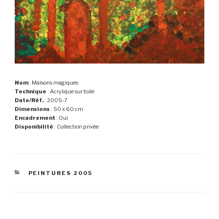
Nom
: Maisons magiques
Technique
: Acrylique sur toile
Date/Réf.
: 2005-7
Dimensions
: 50 x 60 cm
Encadrement
: Oui
Disponibilité
: Collection privée
CATÉGORIES
PEINTURES 2005