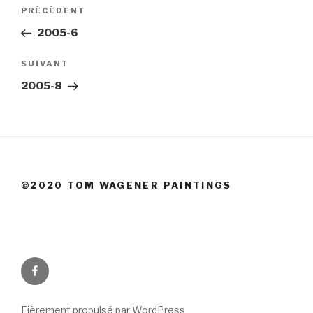
Navigation
Article
PRÉCÉDENT
de
précédent
2005-6
l’article
Article
SUIVANT
suivant
2005-8
©2020 TOM WAGENER PAINTINGS
Facebook
Fièrement propulsé par WordPress