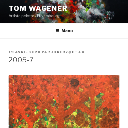
Aller
TOM WAGENER
au
Artiste peintre / Luxembourg
contenu
principal
Menu
PUBLIÉ
19 AVRIL 2020
PAR
JOKER2@PT.LU
LE
2005-7