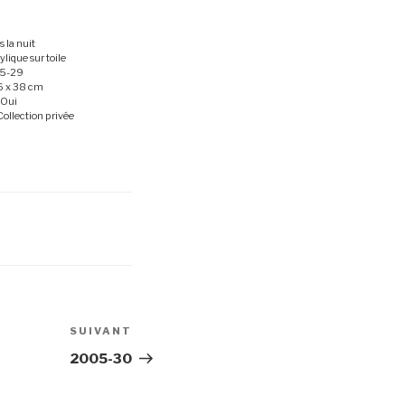
s la nuit
ylique sur toile
05-29
6 x 38 cm
 Oui
Collection privée
SUIVANT
Article
suivant
2005-30