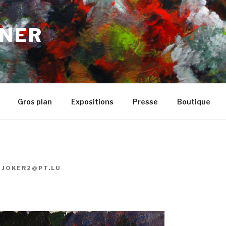
NER
Gros plan
Expositions
Presse
Boutique
R
JOKER2@PT.LU