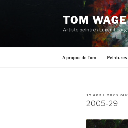
Aller
au
TOM WAGE
contenu
principal
Artiste peintre / Luxembourg
A propos de Tom
Peintures
PUBLIÉ
19 AVRIL 2020
PA
LE
2005-29