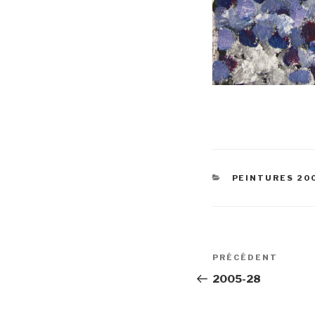
CATÉGORIES
PEINTURES 20
Navigation
Article
PRÉCÉDENT
de
précédent
2005-28
l’article