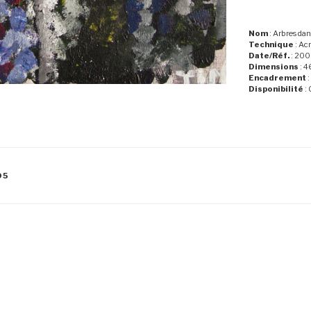
Nom
: Arbres dan
Technique
: Acr
Date/Réf.
: 20
Dimensions
: 4
Encadrement
:
Disponibilité
: 
05