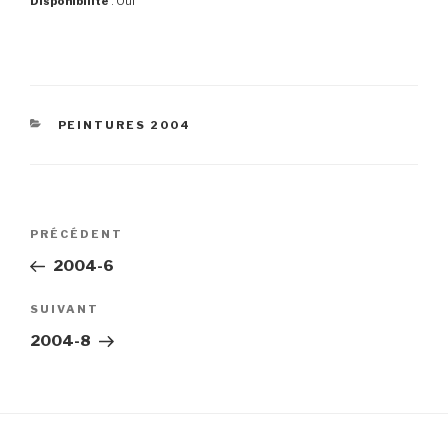
Disponibilité
: Oui
CATÉGORIES
PEINTURES 2004
Navigation
Article
PRÉCÉDENT
de
précédent
2004-6
l’article
Article
SUIVANT
suivant
2004-8