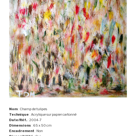
Nom
: Champ de tulipes
Technique
: Acrylique sur papier cartonné
Date/Réf.
: 2004-7
Dimensions
: 65 x 50 cm
Encadrement
: Non