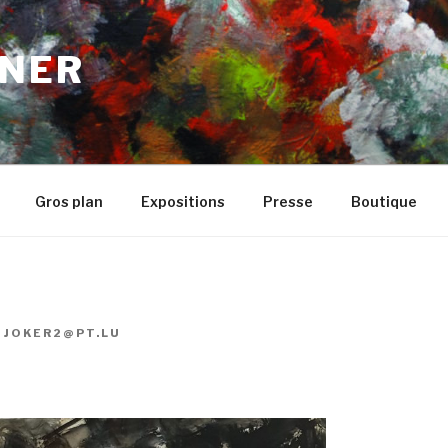
NER
Gros plan
Expositions
Presse
Boutique
R
JOKER2@PT.LU