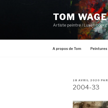
Aller
au
TOM WAGE
contenu
principal
Artiste peintre / Luxembourg
A propos de Tom
Peintures
PUBLIÉ
18 AVRIL 2020
PA
LE
2004-33