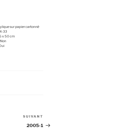
rylique sur papier cartonné
4-33
5 x 50 cm
 Non
Oui
SUIVANT
Article
suivant
2005-1