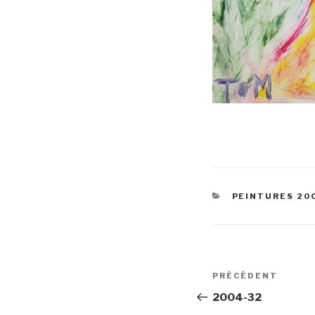
CATÉGORIES
PEINTURES 20
Navigation
Article
PRÉCÉDENT
de
précédent
2004-32