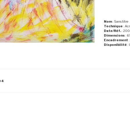
Nom
: Sans titre
Technique
: Ac
Date/Réf.
: 200
Dimensions
: 6
Encadrement
:
Disponibilité
: 
04