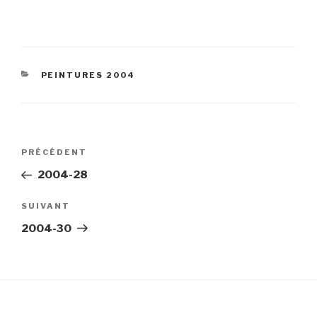
CATÉGORIES
PEINTURES 2004
Navigation
Article
PRÉCÉDENT
de
précédent
2004-28
l’article
Article
SUIVANT
suivant
2004-30