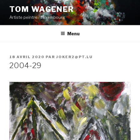
Aller
TOM WAGENER
au
Artiste peintre / Luxembourg
contenu
principal
Menu
PUBLIÉ
18 AVRIL 2020
PAR
JOKER2@PT.LU
LE
2004-29