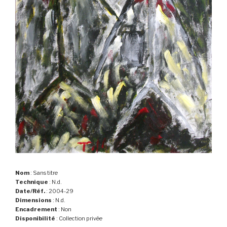
Nom
: Sans titre
Technique
: N.d.
Date/Réf.
: 2004-29
Dimensions
: N.d.
Encadrement
: Non
Disponibilité
: Collection privée