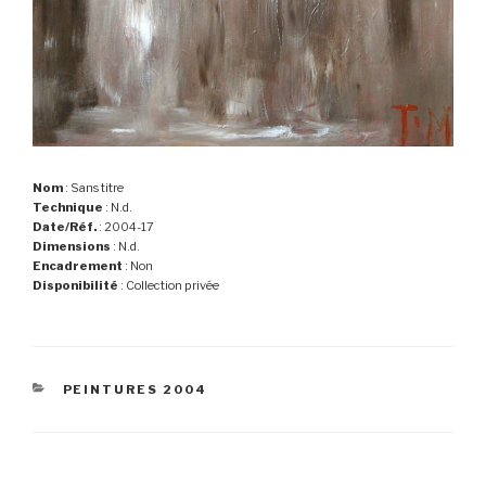
Nom
: Sans titre
Technique
: N.d.
Date/Réf.
: 2004-17
Dimensions
: N.d.
Encadrement
: Non
Disponibilité
: Collection privée
CATÉGORIES
PEINTURES 2004