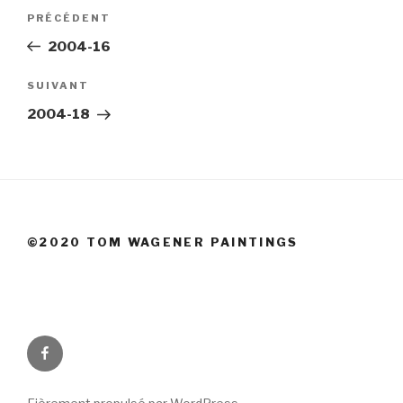
Navigation
Article
PRÉCÉDENT
de
précédent
2004-16
l’article
Article
SUIVANT
suivant
2004-18
©2020 TOM WAGENER PAINTINGS
Facebook