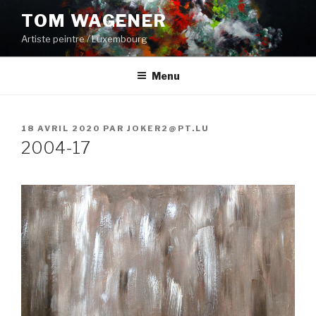
Aller
TOM WAGENER
au
Artiste peintre / Luxembourg
contenu
principal
Menu
PUBLIÉ
18 AVRIL 2020
PAR
JOKER2@PT.LU
LE
2004-17