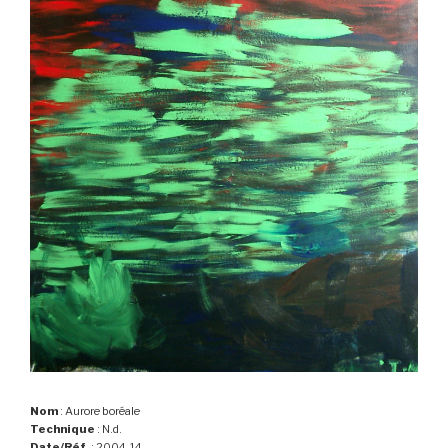
Nom
: Aurore boréale
Technique
: N.d.
Date/Réf.
: 2004-14