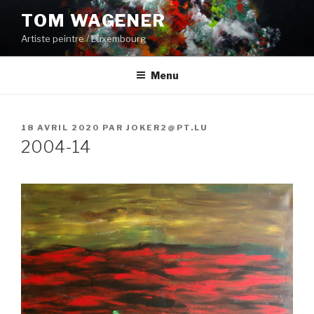
Aller
TOM WAGENER
au
Artiste peintre / Luxembourg
contenu
principal
Menu
PUBLIÉ
18 AVRIL 2020
PAR
JOKER2@PT.LU
LE
2004-14