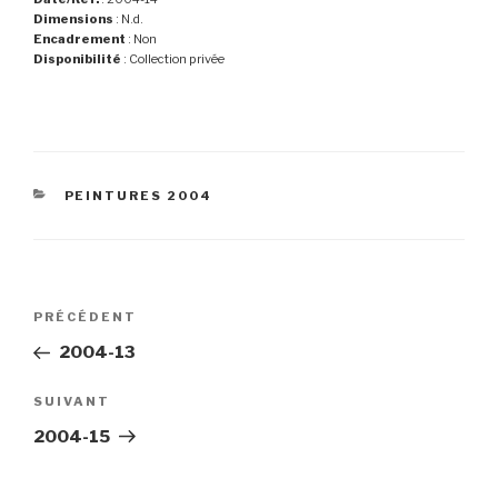
Dimensions
: N.d.
Encadrement
: Non
Disponibilité
: Collection privée
CATÉGORIES
PEINTURES 2004
Navigation
Article
PRÉCÉDENT
de
précédent
2004-13
l’article
Article
SUIVANT
suivant
2004-15